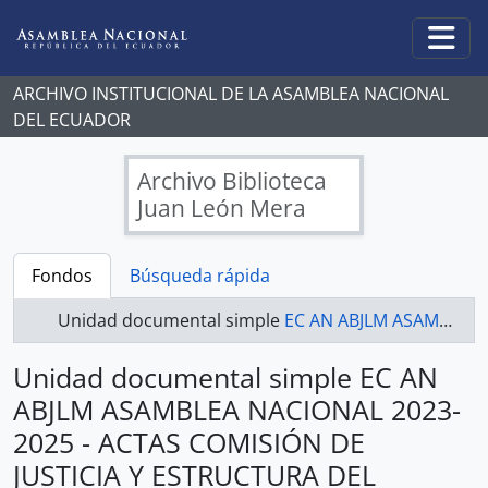
Skip to main content
Togg
ARCHIVO INSTITUCIONAL DE LA ASAMBLEA NACIONAL
DEL ECUADOR
Archivo Biblioteca
Juan León Mera
Fondos
Búsqueda rápida
Unidad documental simple
EC AN ABJLM ASAMBLEA NACIONAL 2023-2025 - ACTAS COMISIÓN DE JUSTICIA Y ESTRUCTURA DEL ESTADO 2023-2025
Unidad documental simple EC AN
ABJLM ASAMBLEA NACIONAL 2023-
2025 - ACTAS COMISIÓN DE
JUSTICIA Y ESTRUCTURA DEL