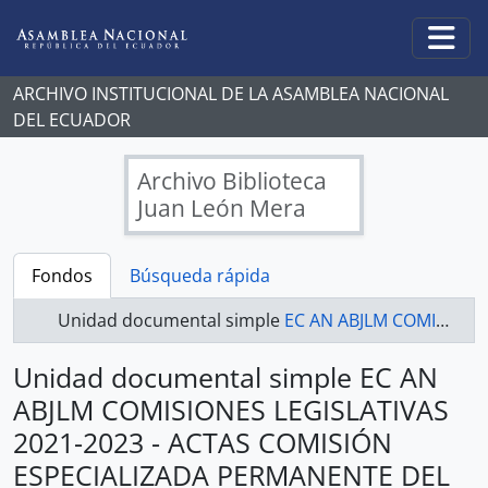
Skip to main content
Togg
ARCHIVO INSTITUCIONAL DE LA ASAMBLEA NACIONAL
DEL ECUADOR
Archivo Biblioteca
Juan León Mera
Fondos
Búsqueda rápida
Unidad documental simple
EC AN ABJLM COMISIONES LEGISLATIVAS 2021-2023 - ACTAS COMISIÓN ESPECIALIZADA PERMANENTE DEL DESARROLLO ECONÓMICO, PRODUCTIVO Y LA MICROEMPRESA
Unidad documental simple EC AN
ABJLM COMISIONES LEGISLATIVAS
2021-2023 - ACTAS COMISIÓN
ESPECIALIZADA PERMANENTE DEL