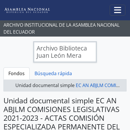
Skip to main content
Togg
ARCHIVO INSTITUCIONAL DE LA ASAMBLEA NACIONAL
DEL ECUADOR
Archivo Biblioteca
Juan León Mera
Fondos
Búsqueda rápida
Unidad documental simple
EC AN ABJLM COMISIONES LEGISLATIVAS 2021-2023 - ACTAS COMISIÓN ESPECIALIZADA PERMANENTE DEL DESARROLLO ECONÓMICO, PRODUCTIVO Y LA MICROEMPRESA
Unidad documental simple EC AN
ABJLM COMISIONES LEGISLATIVAS
2021-2023 - ACTAS COMISIÓN
ESPECIALIZADA PERMANENTE DEL