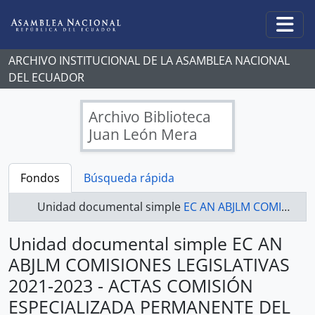
Skip to main content
Togg
ARCHIVO INSTITUCIONAL DE LA ASAMBLEA NACIONAL
DEL ECUADOR
Archivo Biblioteca
Juan León Mera
Fondos
Búsqueda rápida
Unidad documental simple
EC AN ABJLM COMISIONES LEGISLATIVAS 2021-2023 - ACTAS COMISIÓN ESPECIALIZADA PERMANENTE DEL DESARROLLO ECONÓMICO, PRODUCTIVO Y LA MICROEMPRESA
Unidad documental simple EC AN
ABJLM COMISIONES LEGISLATIVAS
2021-2023 - ACTAS COMISIÓN
ESPECIALIZADA PERMANENTE DEL