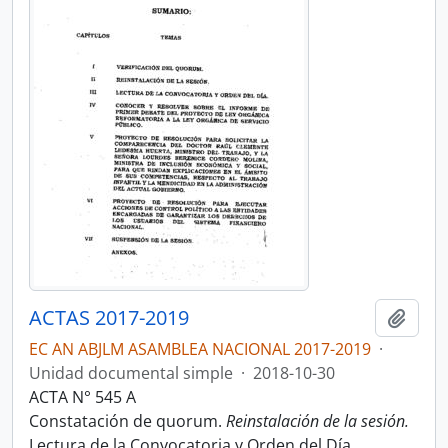
ACTAS 2017-2019
Añadi
EC AN ABJLM ASAMBLEA NACIONAL 2017-2019
·
Unidad documental simple
·
2018-10-30
ACTA N° 545 A
Constatación de quorum.
Reinstalación de la sesión.
Lectura de la Convocatoria y Orden del Día