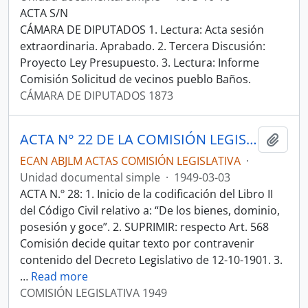
ACTA S/N
CÁMARA DE DIPUTADOS 1. Lectura: Acta sesión
extraordinaria. Aprabado. 2. Tercera Discusión:
Proyecto Ley Presupuesto. 3. Lectura: Informe
Comisión Solicitud de vecinos pueblo Baños.
CÁMARA DE DIPUTADOS 1873
ACTA N° 22 DE LA COMISIÓN LEGISLATIVA PERMANENTE DE 1949-03-03
Añadi
ECAN ABJLM ACTAS COMISIÓN LEGISLATIVA
·
Unidad documental simple
·
1949-03-03
ACTA N.º 28: 1. Inicio de la codificación del Libro II
del Código Civil relativo a: “De los bienes, dominio,
posesión y goce”. 2. SUPRIMIR: respecto Art. 568
Comisión decide quitar texto por contravenir
contenido del Decreto Legislativo de 12-10-1901. 3.
…
Read more
COMISIÓN LEGISLATIVA 1949