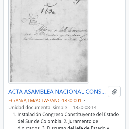
ACTA ASAMBLEA NACIONAL CONSTITUYENTE 1830
Añadi
EC/AN/AJLM/ACTAS/ANC-1830-001
·
Unidad documental simple
·
1830-08-14
Instalación Congreso Constituyente del Estado
del Sur de Colombia. 2. Juramento de
diputados. 3. Discurso del Jefe de Estado y