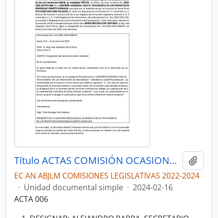
Título ACTAS COMISIÓN OCASIONAL PARA EL TRATAMIENTO DE LOS PROYECTOS DE ENMIENDAS Y REFORMAS CONSTITUCIONALES QUE CUENTEN CON DICTAMEN DE PROCEDIMIENTO DE LA CORTE CONSTITUCIONAL
Añadi
EC AN ABJLM COMISIONES LEGISLATIVAS 2022-2024
·
Unidad documental simple
·
2024-02-16
ACTA 006