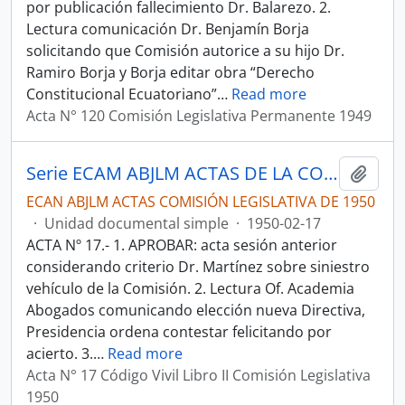
por publicación fallecimiento Dr. Balarezo. 2.
Lectura comunicación Dr. Benjamín Borja
solicitando que Comisión autorice a su hijo Dr.
Ramiro Borja y Borja editar obra “Derecho
Constitucional Ecuatoriano”
…
Read more
Acta N° 120 Comisión Legislativa Permanente 1949
Serie ECAM ABJLM ACTAS DE LA COMISIÓN LEGISLATIVA PERMANENTE 1950
Añadi
ECAN ABJLM ACTAS COMISIÓN LEGISLATIVA DE 1950
·
Unidad documental simple
·
1950-02-17
ACTA Nº 17.- 1. APROBAR: acta sesión anterior
considerando criterio Dr. Martínez sobre siniestro
vehículo de la Comisión. 2. Lectura Of. Academia
Abogados comunicando elección nueva Directiva,
Presidencia ordena contestar felicitando por
acierto. 3.
…
Read more
Acta N° 17 Código Vivil Libro II Comisión Legislativa
1950