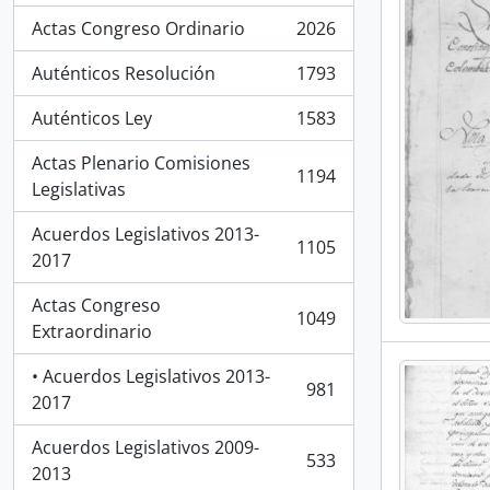
Actas Congreso Ordinario
2026
, 2026 resultados
Auténticos Resolución
1793
, 1793 resultados
Auténticos Ley
1583
, 1583 resultados
Actas Plenario Comisiones
1194
, 1194 resultados
Legislativas
Acuerdos Legislativos 2013-
1105
, 1105 resultados
2017
Actas Congreso
1049
, 1049 resultados
Extraordinario
• Acuerdos Legislativos 2013-
981
, 981 resultados
2017
Acuerdos Legislativos 2009-
533
, 533 resultados
2013