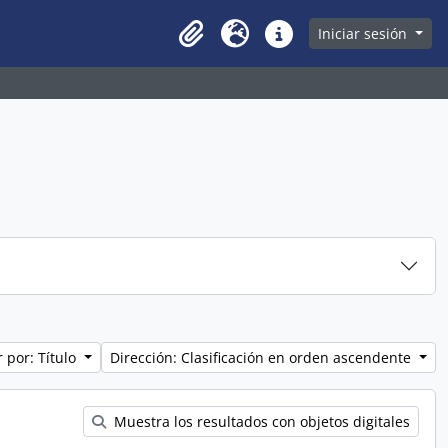
owse page
Iniciar sesión
Clipboard
Idioma
Enlaces rápidos
 por: Título
Dirección: Clasificación en orden ascendente
Muestra los resultados con objetos digitales