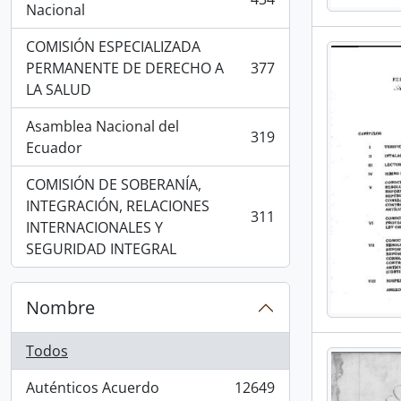
, 434 resultados
Nacional
COMISIÓN ESPECIALIZADA
PERMANENTE DE DERECHO A
377
, 377 resultados
LA SALUD
Asamblea Nacional del
319
, 319 resultados
Ecuador
COMISIÓN DE SOBERANÍA,
INTEGRACIÓN, RELACIONES
311
, 311 resultados
INTERNACIONALES Y
SEGURIDAD INTEGRAL
Nombre
Todos
Auténticos Acuerdo
12649
, 12649 resultados