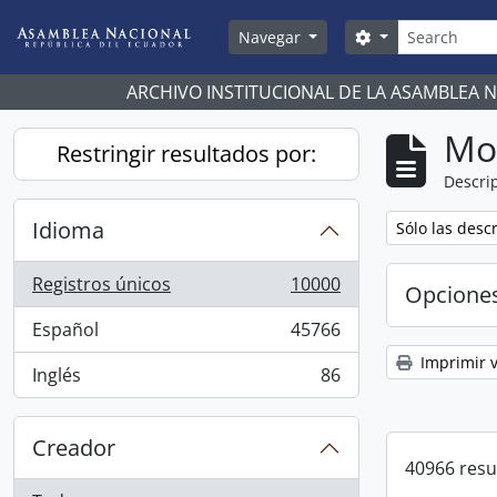
Skip to main content
Búsqueda
Search options
Navegar
ARCHIVO INSTITUCIONAL DE LA ASAMBLEA 
Mo
Restringir resultados por:
Descrip
Idioma
Remove filter:
Sólo las desc
Registros únicos
10000
Opcione
, 10000 resultados
Español
45766
, 45766 resultados
Imprimir v
Inglés
86
, 86 resultados
Creador
40966 resu