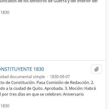
nicados de los Ministros de Guerra y del Interior del
 1830
NSTITUYENTE 1830
Añadi
idad documental simple
·
1830-09-07
cto de Constitución. Pasa Comisión de Redacción. 2.
ado a la ciudad de Quito. Aprobada. 3. Moción: Habrá
por tres días en que se celebren: Aniversario
 1830