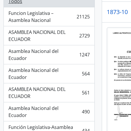
Todos
1873-10
Funcion Legislativa –
21125
, 21125 resultados
Asamblea Nacional
ASAMBLEA NACIONAL DEL
2729
, 2729 resultados
ECUADOR
Asamblea Nacional del
1247
, 1247 resultados
Ecuador
Asamblea Nacional del
564
, 564 resultados
Ecuador
ASAMBLEA NACIONAL DEL
561
, 561 resultados
ECUADOR
Asamblea Nacional del
490
, 490 resultados
Ecuador
Función Legislativa-Asamblea
434