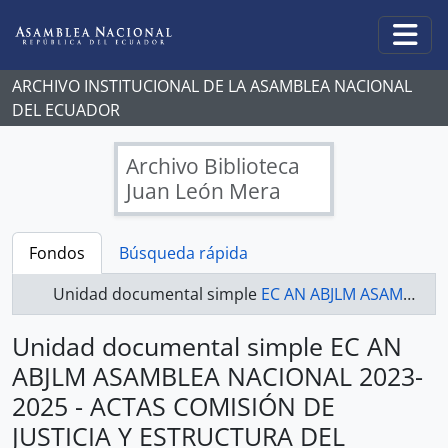
Skip to main content
Togg
ARCHIVO INSTITUCIONAL DE LA ASAMBLEA NACIONAL
DEL ECUADOR
Archivo Biblioteca
Juan León Mera
Fondos
Búsqueda rápida
Unidad documental simple
EC AN ABJLM ASAMBLEA NACIONAL 2023-2025 - ACTAS COMISIÓN DE JUSTICIA Y ESTRUCTURA DEL ESTADO 2023-2025
Unidad documental simple EC AN
ABJLM ASAMBLEA NACIONAL 2023-
2025 - ACTAS COMISIÓN DE
JUSTICIA Y ESTRUCTURA DEL