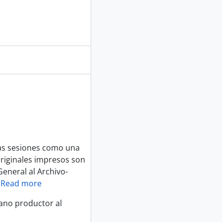
las sesiones como una
originales impresos son
eneral al Archivo-
…
Read more
gano productor al