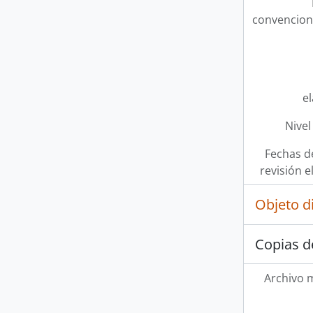
convencion
e
Nivel
Fechas d
revisión e
Objeto d
Copias d
Archivo 