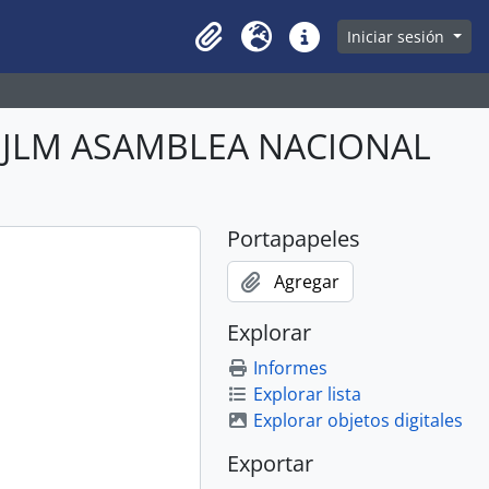
owse page
Iniciar sesión
Clipboard
Idioma
Enlaces rápidos
ABJLM ASAMBLEA NACIONAL
Portapapeles
Agregar
Explorar
Informes
Explorar lista
Explorar objetos digitales
Exportar