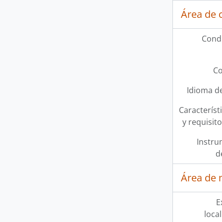
Área de 
Condi
Co
Idioma de
Característi
y requisit
Instru
d
Área de 
E
loca