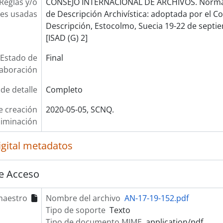
Reglas y/o
CONSEJO INTERNACIONAL DE ARCHIVOS. Norma 
es usadas
de Descripción Archivística: adoptada por el 
Descripción, Estocolmo, Suecia 19-22 de septie
[ISAD (G) 2]
Estado de
Final
laboración
 de detalle
Completo
e creación
2020-05-05, SCNQ.
liminación
igital metadatos
e Acceso
maestro
Nombre del archivo
AN-17-19-152.pdf
Tipo de soporte
Texto
Tipo de documento MIME
application/pdf