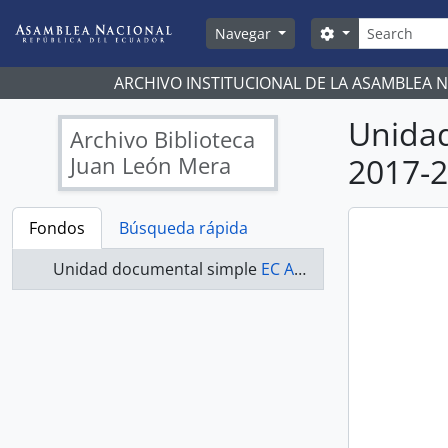
Skip to main content
Búsqueda
Search options
Navegar
ARCHIVO INSTITUCIONAL DE LA ASAMBLEA 
Unida
Archivo Biblioteca
Juan León Mera
2017-2
Fondos
Búsqueda rápida
Unidad documental simple
EC AN ABJLM ASAMBLEA NACIONAL 2017-2019 - ACTAS 2017-2019