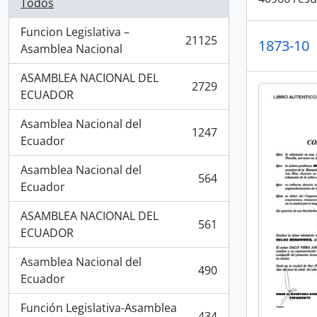
Todos
Funcion Legislativa –
21125
1873-10
, 21125 resultados
Asamblea Nacional
ASAMBLEA NACIONAL DEL
2729
, 2729 resultados
ECUADOR
Asamblea Nacional del
1247
, 1247 resultados
Ecuador
Asamblea Nacional del
564
, 564 resultados
Ecuador
ASAMBLEA NACIONAL DEL
561
, 561 resultados
ECUADOR
Asamblea Nacional del
490
, 490 resultados
Ecuador
Función Legislativa-Asamblea
434