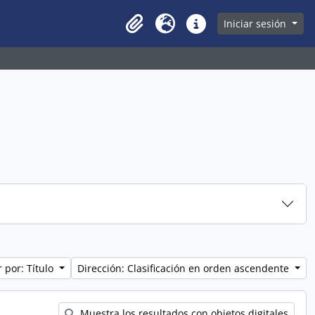
owse page
Iniciar sesión
Clipboard
Idioma
Enlaces rápidos
 por: Título
Dirección: Clasificación en orden ascendente
Muestra los resultados con objetos digitales