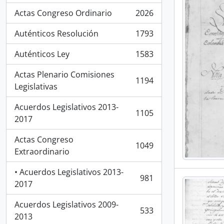
Actas Congreso Ordinario
2026
, 2026 resultados
Auténticos Resolución
1793
, 1793 resultados
Auténticos Ley
1583
, 1583 resultados
Actas Plenario Comisiones
1194
, 1194 resultados
Legislativas
Acuerdos Legislativos 2013-
1105
, 1105 resultados
2017
Actas Congreso
1049
, 1049 resultados
Extraordinario
• Acuerdos Legislativos 2013-
981
, 981 resultados
2017
Acuerdos Legislativos 2009-
533
, 533 resultados
2013