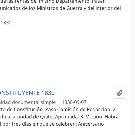
n de las rentas del mismo Departamento. Pasan
nicados de los Ministros de Guerra y del Interior del
 1830
NSTITUYENTE 1830
Añadi
idad documental simple
·
1830-09-07
cto de Constitución. Pasa Comisión de Redacción. 2.
ado a la ciudad de Quito. Aprobada. 3. Moción: Habrá
por tres días en que se celebren: Aniversario