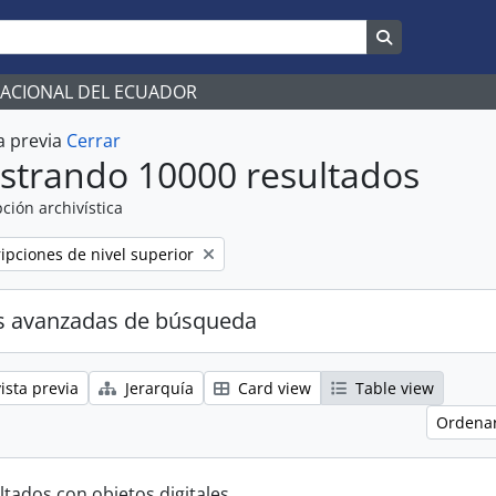
Search in br
NACIONAL DEL ECUADOR
a previa
Cerrar
strando 10000 resultados
ción archivística
ripciones de nivel superior
s avanzadas de búsqueda
ista previa
Jerarquía
Card view
Table view
Ordenar
ltados con objetos digitales