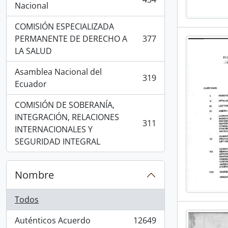
, 434 resultados
Nacional
COMISIÓN ESPECIALIZADA
PERMANENTE DE DERECHO A
377
, 377 resultados
LA SALUD
Asamblea Nacional del
319
, 319 resultados
Ecuador
COMISIÓN DE SOBERANÍA,
INTEGRACIÓN, RELACIONES
311
, 311 resultados
INTERNACIONALES Y
SEGURIDAD INTEGRAL
Nombre
Todos
Auténticos Acuerdo
12649
, 12649 resultados