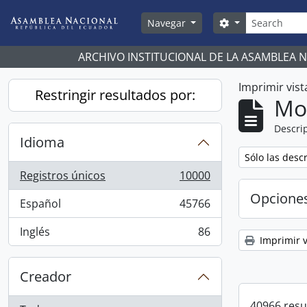
Skip to main content
Búsqueda
Search options
Navegar
ARCHIVO INSTITUCIONAL DE LA ASAMBLEA 
Imprimir vist
Restringir resultados por:
Mo
Descrip
Idioma
Remove filter:
Sólo las desc
Registros únicos
10000
, 10000 resultados
Opcione
Español
45766
, 45766 resultados
Inglés
86
, 86 resultados
Imprimir v
Creador
40966 resu