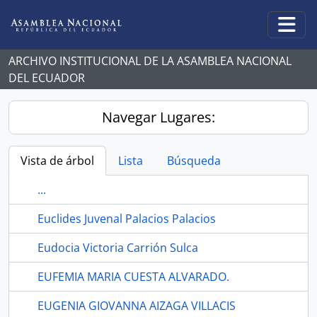
Skip to main content
Togg
ARCHIVO INSTITUCIONAL DE LA ASAMBLEA NACIONAL
DEL ECUADOR
Navegar Lugares:
Vista de árbol
Lista
Búsqueda
...
Euclides Juvenal Palacios Palacios
Eudocia Victoria Carrión Sulca
EUFEMIA MARIA CUESTA ALVARADO.
EUGENIA GIOVANNA AIZAGA VILLACIS