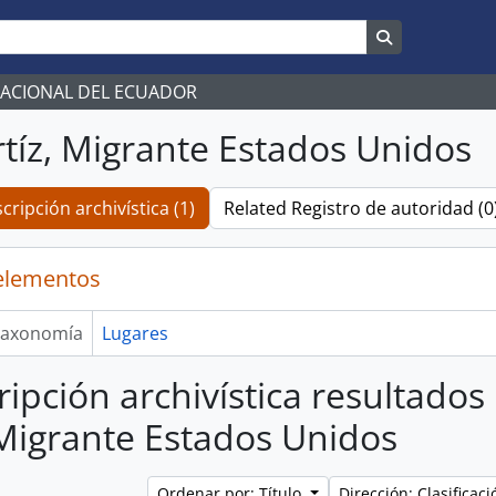
Search in br
NACIONAL DEL ECUADOR
rtíz, Migrante Estados Unidos
cripción archivística (1)
Related Registro de autoridad (0
elementos
axonomía
Lugares
ripción archivística resultados
 Migrante Estados Unidos
Ordenar por: Título
Dirección: Clasifica