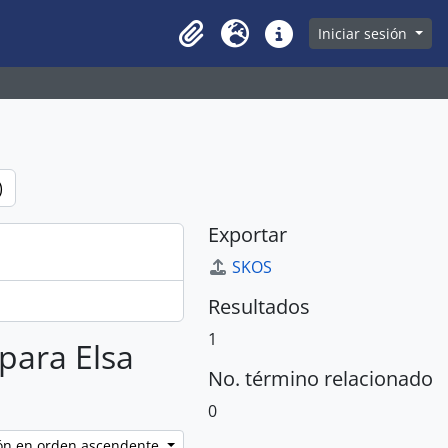
owse page
Iniciar sesión
Clipboard
Idioma
Enlaces rápidos
)
Exportar
SKOS
Resultados
1
 para Elsa
No. término relacionado
0
ción en orden ascendente