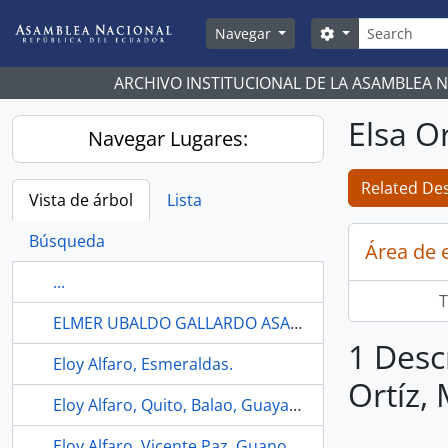
Skip to main content
Búsqueda
Search options
Navegar
ARCHIVO INSTITUCIONAL DE LA ASAMBLEA 
Elsa O
Navegar Lugares:
Related Des
Vista de árbol
Lista
Búsqueda
Área de 
...
T
ELMER UBALDO GALLARDO ASANZA
1 Desc
Eloy Alfaro, Esmeraldas.
Ortíz,
Eloy Alfaro, Quito, Balao, Guayaquil, Machala, Manabí y Esmeraldas
Eloy Alfaro, Vicente Paz, Guano, Loja