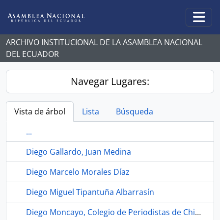
Skip to main content
Togg
ARCHIVO INSTITUCIONAL DE LA ASAMBLEA NACIONAL
DEL ECUADOR
Navegar Lugares:
Vista de árbol
Lista
Búsqueda
...
Diego Gallardo, Juan Medina
Diego Marcelo Morales Díaz
Diego Miguel Tipantuña Albarrasín
Diego Moncayo, Colegio de Periodistas de Chimborazo