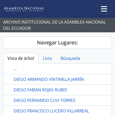
Skip to main content
Togg
ARCHIVO INSTITUCIONAL DE LA ASAMBLEA NACIONAL
DEL ECUADOR
Navegar Lugares:
Vista de árbol
Lista
Búsqueda
...
DIEGO ARMANDO VINTIMILLA JARRÍN
DIEGO FABIAN ROJAS RUBIO
DIEGO FERNANDO CUVI TORRES
DIEGO FRANCISCO LUCERO VILLARREAL