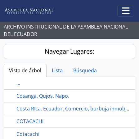
Skip to main content
Togg
ARCHIVO INSTITUCIONAL DE LA ASAMBLEA NACIONAL
DEL ECUADOR
Navegar Lugares:
Vista de árbol
Lista
Búsqueda
...
Cosanga, Qujos, Napo.
Costa RIca, Ecuador, Comercio, burbuja inmobiliaria, migración, violencia, mujeres
COTACACHI
Cotacachi