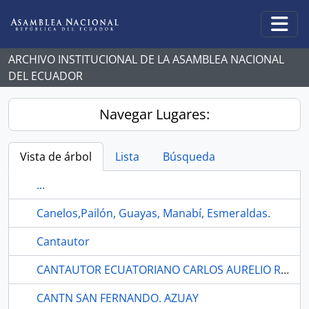
Skip to main content
Togg
ARCHIVO INSTITUCIONAL DE LA ASAMBLEA NACIONAL
DEL ECUADOR
Navegar Lugares:
Vista de árbol
Lista
Búsqueda
...
Canelos,Pailón, Guayas, Manabí, Esmeraldas.
Cantautor
CANTAUTOR ECUATORIANO CARLOS AURELIO RUBIRA
CANTN SAN FERNANDO. AZUAY