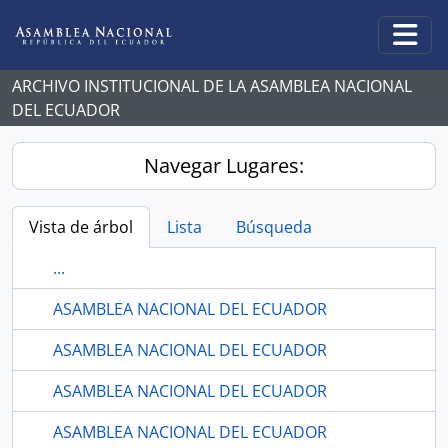
Skip to main content
Togg
ARCHIVO INSTITUCIONAL DE LA ASAMBLEA NACIONAL
DEL ECUADOR
Navegar Lugares:
Vista de árbol
Lista
Búsqueda
...
ASAMBLEA NACIONAL DEL ECUADOR
ASAMBLEA NACIONAL DEL ECUADOR
ASAMBLEA NACIONAL DEL ECUADOR
ASAMBLEA NACIONAL DEL ECUADOR