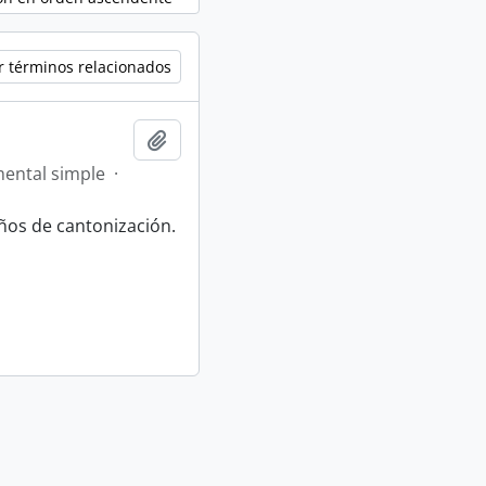
r términos relacionados
Añadir al portapapeles
ental simple
·
ños de cantonización.