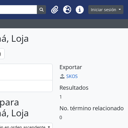
Search in browse page
Iniciar sesión
Clipboard
Idioma
Enlaces rápidos
á, Loja
)
Exportar
SKOS
Resultados
1
 para
No. término relacionado
á, Loja
0
ción en orden ascendente