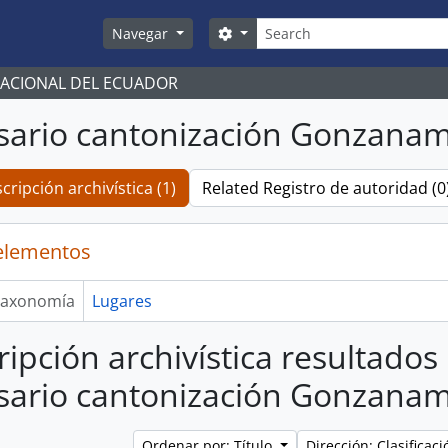
Búsqueda
Search options
Navegar
NACIONAL DEL ECUADOR
sario cantonización Gonzanam
cripción archivística (1)
Related Registro de autoridad (0
elementos
axonomía
Lugares
ripción archivística resultados
sario cantonización Gonzanam
Ordenar por: Título
Dirección: Clasifica