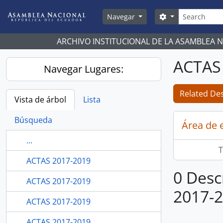
Skip to main content
Búsqueda
Search options
Navegar
ARCHIVO INSTITUCIONAL DE LA ASAMBLEA 
ACTAS 
Navegar Lugares:
Related Des
Vista de árbol
Lista
Búsqueda
Área de 
...
T
ACTAS 2017-2019
0 Desc
ACTAS 2017-2019
2017-2
ACTAS 2017-2019
ACTAS 2017-2019