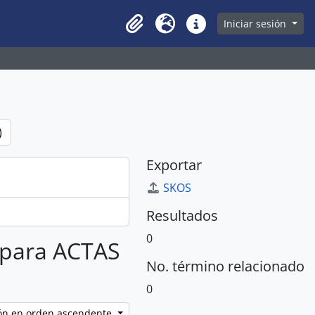
owse page
Iniciar sesión
Clipboard
Idioma
Enlaces rápidos
)
Exportar
SKOS
Resultados
0
s para ACTAS
No. término relacionado
0
ción en orden ascendente