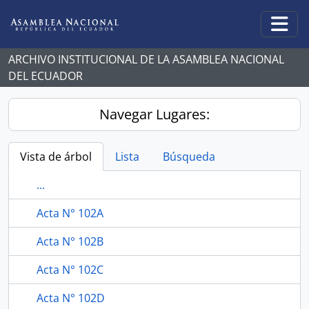
Skip to main content
Togg
ARCHIVO INSTITUCIONAL DE LA ASAMBLEA NACIONAL
DEL ECUADOR
Navegar Lugares:
Vista de árbol
Lista
Búsqueda
...
Acta N° 102A
Acta N° 102B
Acta N° 102C
Acta N° 102D