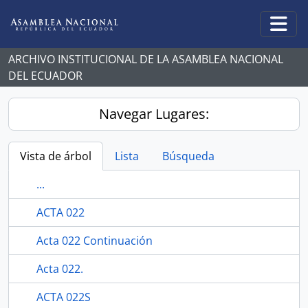
Skip to main content
Togg
ARCHIVO INSTITUCIONAL DE LA ASAMBLEA NACIONAL
DEL ECUADOR
Navegar Lugares:
Vista de árbol
Lista
Búsqueda
...
ACTA 022
Acta 022 Continuación
Acta 022.
ACTA 022S