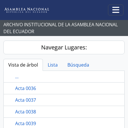
Skip to main content
Togg
ARCHIVO INSTITUCIONAL DE LA ASAMBLEA NACIONAL
DEL ECUADOR
Navegar Lugares:
Vista de árbol
Lista
Búsqueda
...
Acta 0036
Acta 0037
Acta 0038
Acta 0039