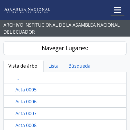
Skip to main content
Togg
ARCHIVO INSTITUCIONAL DE LA ASAMBLEA NACIONAL
DEL ECUADOR
Navegar Lugares:
Vista de árbol
Lista
Búsqueda
...
Acta 0005
Acta 0006
Acta 0007
Acta 0008