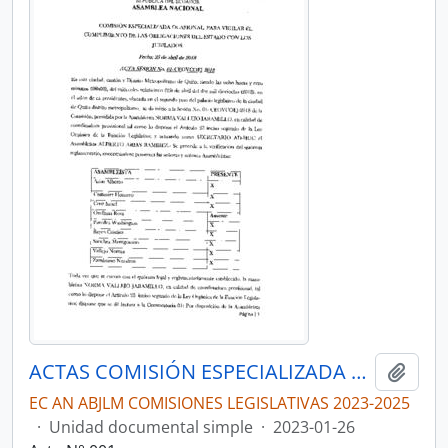
ACTAS COMISIÓN ESPECIALIZADA OCASIONAL POR LA VERDAD, JUSTICIA Y LA LUCHA CONTRA LA CORRUPCIÓN, EN EL CASO “EL GRAN PADRINO”
Añadi
EC AN ABJLM COMISIONES LEGISLATIVAS 2023-2025
·
Unidad documental simple
·
2023-01-26