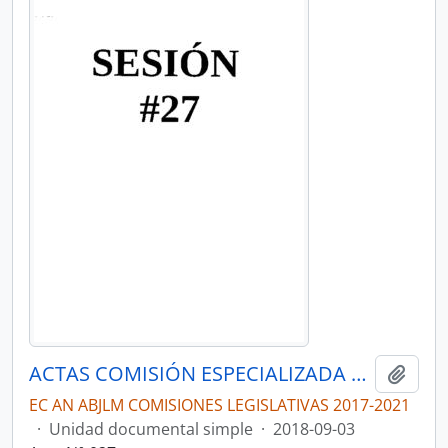
ACTAS COMISIÓN ESPECIALIZADA OCASIONAL DE LA LEY ORGÁNICA DE TRANSPORTE,TRÁNSITO Y SEGURIDAD VIAL.
Añadi
EC AN ABJLM COMISIONES LEGISLATIVAS 2017-2021
·
Unidad documental simple
·
2018-09-03