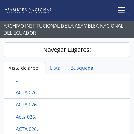
Skip to main content
Togg
ARCHIVO INSTITUCIONAL DE LA ASAMBLEA NACIONAL
DEL ECUADOR
Navegar Lugares:
Vista de árbol
Lista
Búsqueda
...
ACTA 026
ACTA 026
Acta 026.
ACTA 026.