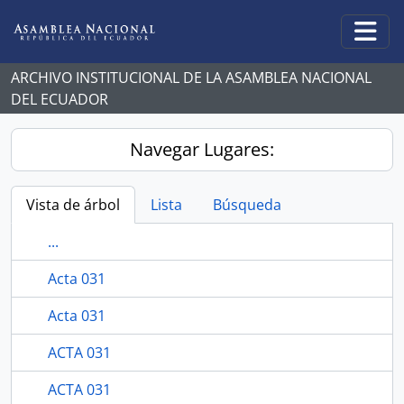
Skip to main content
Togg
ARCHIVO INSTITUCIONAL DE LA ASAMBLEA NACIONAL
DEL ECUADOR
Navegar Lugares:
Vista de árbol
Lista
Búsqueda
...
Acta 031
Acta 031
ACTA 031
ACTA 031