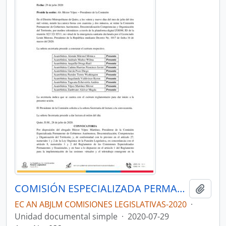
COMISIÓN ESPECIALIZADA PERMANENTE DE GOBIERNOS AUTÓNOMOS, DESCENTRALIZACIÓN, COMPETENCIAS Y ORGANIZACIÓN DEL TERRITORIO 2020
Añadi
EC AN ABJLM COMISIONES LEGISLATIVAS-2020
·
Unidad documental simple
·
2020-07-29