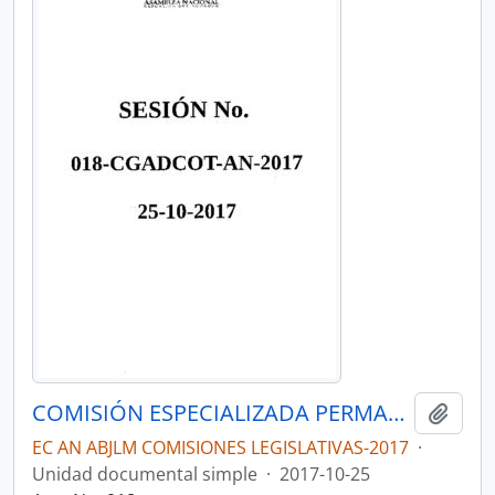
COMISIÓN ESPECIALIZADA PERMANENTE DE GOBIERNOS AUTÓNOMOS, DESCENTRALIZACIÓN, COMPETENCIAS Y ORGANIZACIÓN DEL TERRITORIO 2017
Añadi
EC AN ABJLM COMISIONES LEGISLATIVAS-2017
·
Unidad documental simple
·
2017-10-25