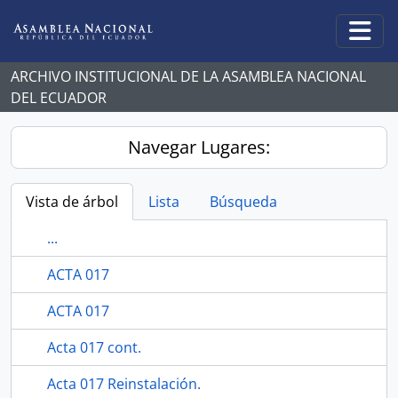
Skip to main content
Togg
ARCHIVO INSTITUCIONAL DE LA ASAMBLEA NACIONAL
DEL ECUADOR
Navegar Lugares:
Vista de árbol
Lista
Búsqueda
...
ACTA 017
ACTA 017
Acta 017 cont.
Acta 017 Reinstalación.