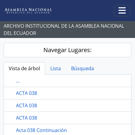
Skip to main content
Togg
ARCHIVO INSTITUCIONAL DE LA ASAMBLEA NACIONAL
DEL ECUADOR
Navegar Lugares:
Vista de árbol
Lista
Búsqueda
...
ACTA 038
ACTA 038
ACTA 038
Acta 038 Continuación