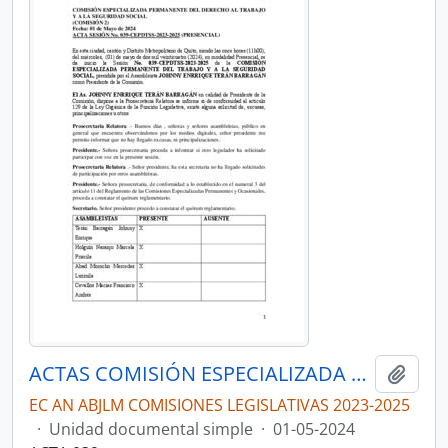
ACTAS COMISIÓN ESPECIALIZADA PERMANENTE DEL DERECHO AL TRABAJO Y A LA SEGURIDAD SOCIAL
Añadi
EC AN ABJLM COMISIONES LEGISLATIVAS 2023-2025
·
Unidad documental simple
·
01-05-2024