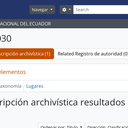
Búsqueda
Search options
Navegar
NACIONAL DEL ECUADOR
030
cripción archivística (1)
Related Registro de autoridad (0
elementos
axonomía
Lugares
ripción archivística resultado
Ordenar por: Título
Dirección: Clasifica