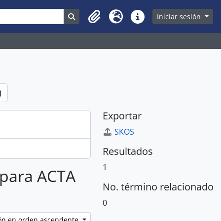
Search in browse page
Iniciar sesión
Clipboard
Idioma
Enlaces rápidos
)
Exportar
SKOS
Resultados
1
s para ACTA
No. término relacionado
0
ción en orden ascendente