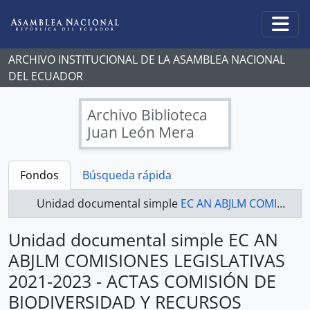
Skip to main content
Togg
ARCHIVO INSTITUCIONAL DE LA ASAMBLEA NACIONAL
DEL ECUADOR
Archivo Biblioteca
Juan León Mera
Fondos
Búsqueda rápida
Unidad documental simple
EC AN ABJLM COMISIONES LEGISLATIVAS 2021-2023 - ACTAS COMISIÓN DE BIODIVERSIDAD Y RECURSOS NATURALES
Unidad documental simple EC AN
ABJLM COMISIONES LEGISLATIVAS
2021-2023 - ACTAS COMISIÓN DE
BIODIVERSIDAD Y RECURSOS