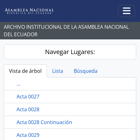
Skip to main content
Togg
ARCHIVO INSTITUCIONAL DE LA ASAMBLEA NACIONAL
DEL ECUADOR
Navegar Lugares:
Vista de árbol
Lista
Búsqueda
...
Acta 0027
Acta 0028
Acta 0028 Continuación
Acta 0029