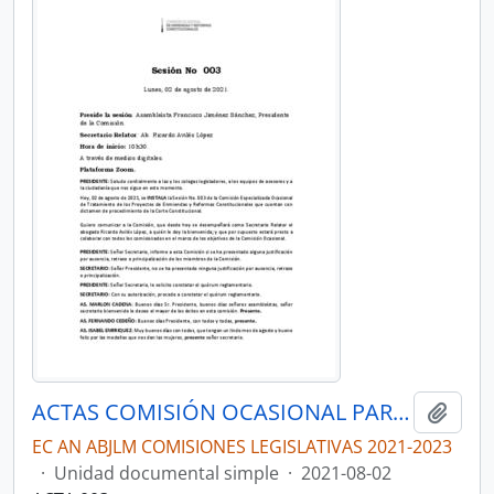
ACTAS COMISIÓN OCASIONAL PARA EL TRATAMIENTO DE LOS PROYECTOS DE ENMIENDAS Y REFORMAS CONSTITUCIONALES QUE CUENTEN CON DICTAMEN DE PROCEDIMIENTO DE LA CORTE CONSTITUCIONAL
Añadi
EC AN ABJLM COMISIONES LEGISLATIVAS 2021-2023
·
Unidad documental simple
·
2021-08-02