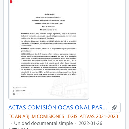
ACTAS COMISIÓN OCASIONAL PARA EL TRATAMIENTO DE LOS PROYECTOS DE ENMIENDAS Y REFORMAS CONSTITUCIONALES QUE CUENTEN CON DICTAMEN DE PROCEDIMIENTO DE LA CORTE CONSTITUCIONAL
Añadi
EC AN ABJLM COMISIONES LEGISLATIVAS 2021-2023
·
Unidad documental simple
·
2022-01-26