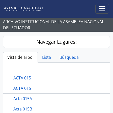
Skip to main content
Togg
ARCHIVO INSTITUCIONAL DE LA ASAMBLEA NACIONAL
DEL ECUADOR
Navegar Lugares:
Vista de árbol
Lista
Búsqueda
...
ACTA 015
ACTA 015
Acta 015A
Acta 015B