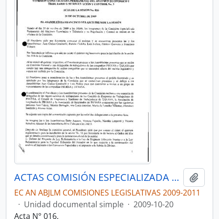
ACTAS COMISIÓN ESPECIALIZADA PERMANENTE DEL RÉGIMEN ECONÓMICO Y TRIBUTARIO Y SU REGULACIÓN Y CONTROL
Añadi
EC AN ABJLM COMISIONES LEGISLATIVAS 2009-2011
·
Unidad documental simple
·
2009-10-20
Acta N° 016.