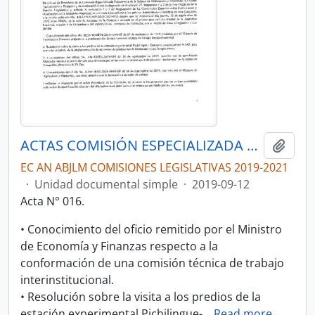
ACTAS COMISIÓN ESPECIALIZADA DE SOBERANÍA ALIMENTARIA, DESARROLLO DEL SECTOR AGROPECUARIO Y PESQUERO.
Añadi
EC AN ABJLM COMISIONES LEGISLATIVAS 2019-2021
·
Unidad documental simple
·
2019-09-12
Acta N° 016.
• Conocimiento del oficio remitido por el Ministro
de Economía y Finanzas respecto a la
conformación de una comisión técnica de trabajo
interinstitucional.
• Resolución sobre la visita a los predios de la
estación experimental Pichilingue-
…
Read more