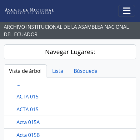
Skip to main content
Togg
ARCHIVO INSTITUCIONAL DE LA ASAMBLEA NACIONAL
DEL ECUADOR
Navegar Lugares:
Vista de árbol
Lista
Búsqueda
...
ACTA 015
ACTA 015
Acta 015A
Acta 015B