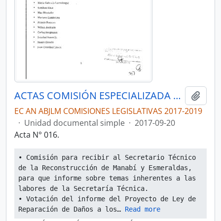
ACTAS COMISIÓN ESPECIALIZADA PERMANENTE DEL RÉGIMEN ECONÓMICO Y TRIBUTARIO Y SU REGULACIÓN Y CONTROL
Añadi
EC AN ABJLM COMISIONES LEGISLATIVAS 2017-2019
·
Unidad documental simple
·
2017-09-20
Acta N° 016.
• Comisión para recibir al Secretario Técnico 
de la Reconstrucción de Manabí y Esmeraldas, 
para que informe sobre temas inherentes a las 
labores de la Secretaría Técnica.
• Votación del informe del Proyecto de Ley de 
Reparación de Daños a los
… 
Read more