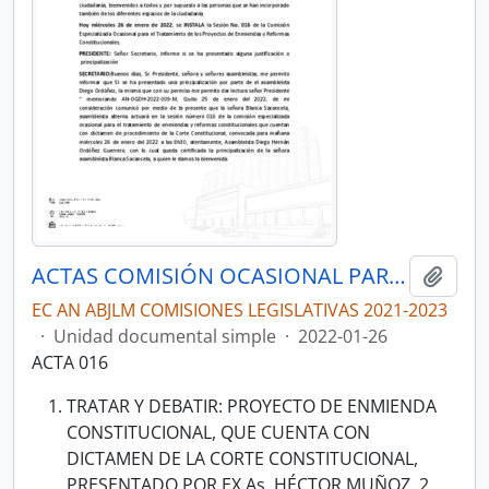
ACTAS COMISIÓN OCASIONAL PARA EL TRATAMIENTO DE LOS PROYECTOS DE ENMIENDAS Y REFORMAS CONSTITUCIONALES QUE CUENTEN CON DICTAMEN DE PROCEDIMIENTO DE LA CORTE CONSTITUCIONAL
Añadi
EC AN ABJLM COMISIONES LEGISLATIVAS 2021-2023
·
Unidad documental simple
·
2022-01-26
ACTA 016
TRATAR Y DEBATIR: PROYECTO DE ENMIENDA
CONSTITUCIONAL, QUE CUENTA CON
DICTAMEN DE LA CORTE CONSTITUCIONAL,
PRESENTADO POR EX As. HÉCTOR MUÑOZ. 2.