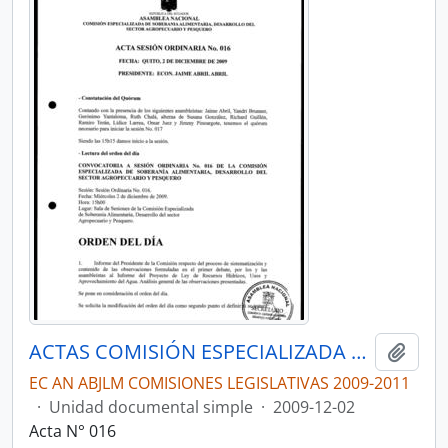
ACTAS COMISIÓN ESPECIALIZADA DE SOBERANÍA ALIMENTARIA, DESARROLLO DEL SECTOR AGROPECUARIO Y PESQUERO.
Añadi
EC AN ABJLM COMISIONES LEGISLATIVAS 2009-2011
·
Unidad documental simple
·
2009-12-02
Acta N° 016