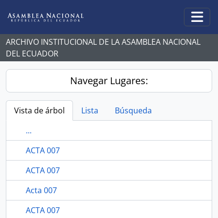
Skip to main content
Togg
ARCHIVO INSTITUCIONAL DE LA ASAMBLEA NACIONAL
DEL ECUADOR
Navegar Lugares:
Vista de árbol
Lista
Búsqueda
...
ACTA 007
ACTA 007
Acta 007
ACTA 007