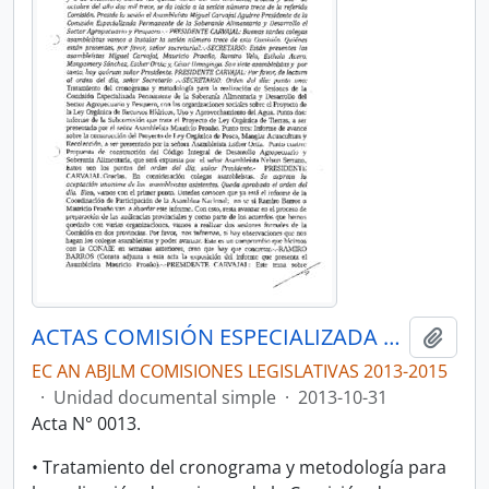
ACTAS COMISIÓN ESPECIALIZADA DE SOBERANÍA ALIMENTARIA, DESARROLLO DEL SECTOR AGROPECUARIO Y PESQUERO.
Añadi
EC AN ABJLM COMISIONES LEGISLATIVAS 2013-2015
·
Unidad documental simple
·
2013-10-31
Acta N° 0013.
• Tratamiento del cronograma y metodología para