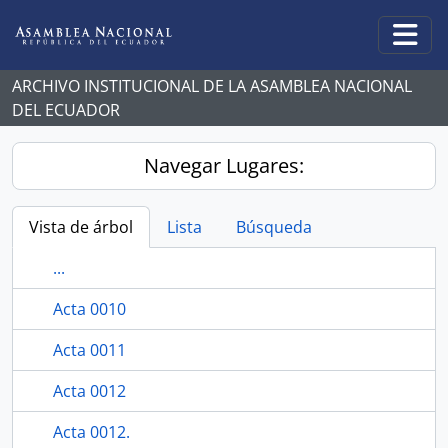
Skip to main content
Togg
ARCHIVO INSTITUCIONAL DE LA ASAMBLEA NACIONAL
DEL ECUADOR
Navegar Lugares:
Vista de árbol
Lista
Búsqueda
...
Acta 0010
Acta 0011
Acta 0012
Acta 0012.