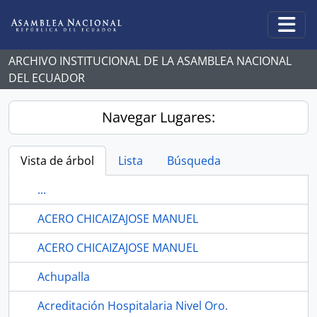
Skip to main content
Togg
ARCHIVO INSTITUCIONAL DE LA ASAMBLEA NACIONAL
DEL ECUADOR
Navegar Lugares:
Vista de árbol
Lista
Búsqueda
...
ACERO CHICAIZAJOSE MANUEL
ACERO CHICAIZAJOSE MANUEL
Achupalla
Acreditación Hospitalaria Nivel Oro.