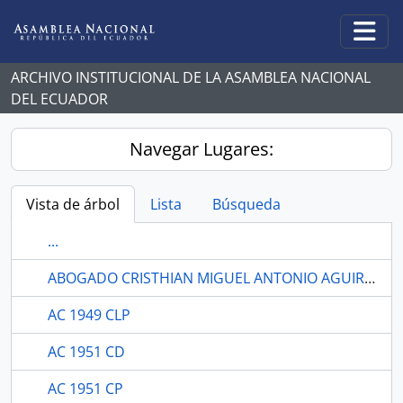
Skip to main content
Togg
ARCHIVO INSTITUCIONAL DE LA ASAMBLEA NACIONAL
DEL ECUADOR
Navegar Lugares:
Vista de árbol
Lista
Búsqueda
...
ABOGADO CRISTHIAN MIGUEL ANTONIO AGUIRRE PROAÑO
AC 1949 CLP
AC 1951 CD
AC 1951 CP