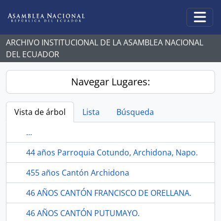
Skip to main content
Togg
ARCHIVO INSTITUCIONAL DE LA ASAMBLEA NACIONAL
DEL ECUADOR
Navegar Lugares:
Vista de árbol
Lista
Búsqueda
...
44 años Parroquia Cotundo, Archidona, Napo.
455 años Cantón Archidona
46 AÑOS CANTÓN FRANCISCO DE ORELLANA.
46 AÑOS CANTÓN PUTUMAYO.