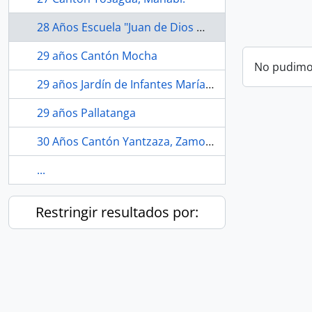
28 Años Escuela "Juan de Dios Morales", Chillanes, Bolívar
29 años Cantón Mocha
No pudimos
29 años Jardín de Infantes María Estatira Uquillas, San Simón Guaranda, Bolívar.
29 años Pallatanga
30 Años Cantón Yantzaza, Zamora Chinchipe.
...
Restringir resultados por: