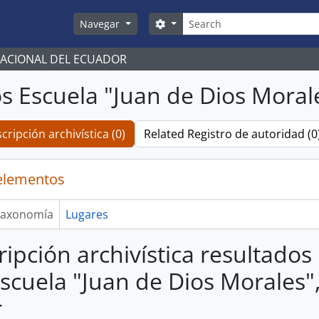
Búsqueda
Search options
Navegar
NACIONAL DEL ECUADOR
s Escuela "Juan de Dios Morales
cripción archivística (0)
Related Registro de autoridad (0
elementos
axonomía
Lugares
ripción archivística resultados
scuela "Juan de Dios Morales",
r