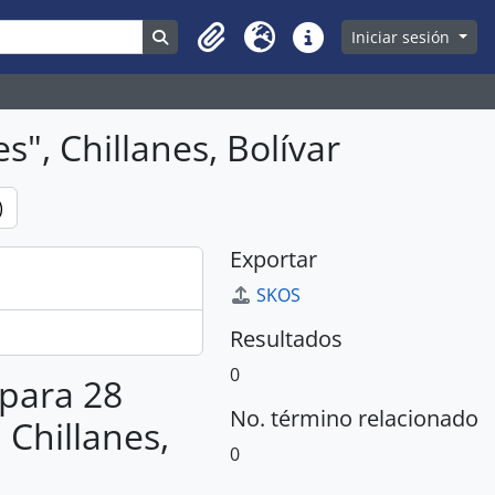
Search in browse page
Iniciar sesión
Clipboard
Idioma
Enlaces rápidos
", Chillanes, Bolívar
)
Exportar
SKOS
Resultados
0
 para 28
No. término relacionado
 Chillanes,
0