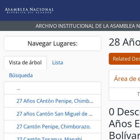
Skip to main content
ARCHIVO INSTITUCIONAL DE LA ASAMBLEA 
28 Año
Navegar Lugares:
Related Des
Vista de árbol
Lista
Búsqueda
Área de 
...
T
27 Años CAntón Penipe, Chimborazo.
0 Desc
27 años Cantón San Miguel de Urcuquí, Imbabura.
Años E
27 Cantón Penipe, Chimborazo.
Bolíva
27 Cantón Tosagua, Manabí.