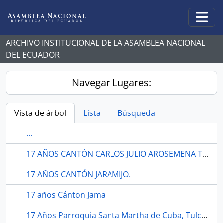
Skip to main content
Togg
ARCHIVO INSTITUCIONAL DE LA ASAMBLEA NACIONAL
DEL ECUADOR
Navegar Lugares:
Vista de árbol
Lista
Búsqueda
...
17 AÑOS CANTÓN CARLOS JULIO AROSEMENA TOLA.
17 AÑOS CANTÓN JARAMIJO.
17 años Cánton Jama
17 Años Parroquia Santa Martha de Cuba, Tulcán.