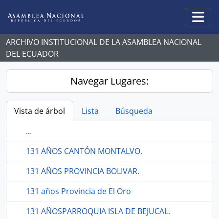
Skip to main content
Togg
ARCHIVO INSTITUCIONAL DE LA ASAMBLEA NACIONAL
DEL ECUADOR
Navegar Lugares:
Vista de árbol
Lista
Búsqueda
...
131 AÑOS CANTÓN MONTALVO.
131 AÑOS PROVINCIA BOLIVAR.
131 años Provincia de El Oro
131 AÑOSPARROQUIA ISLA DE BEJUCAL.