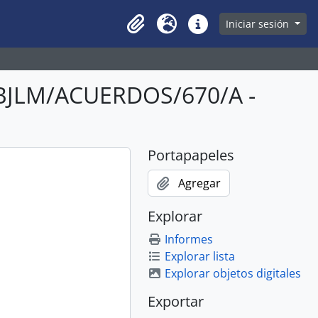
owse page
Iniciar sesión
Clipboard
Idioma
Enlaces rápidos
ABJLM/ACUERDOS/670/A -
Portapapeles
Agregar
Explorar
Informes
Explorar lista
Explorar objetos digitales
Exportar