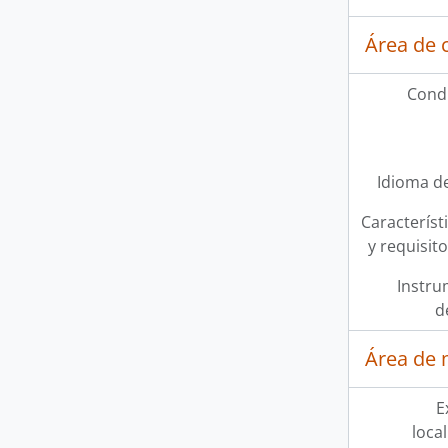
Área de 
Condi
Idioma de
Característi
y requisit
Instru
d
Área de 
E
loca