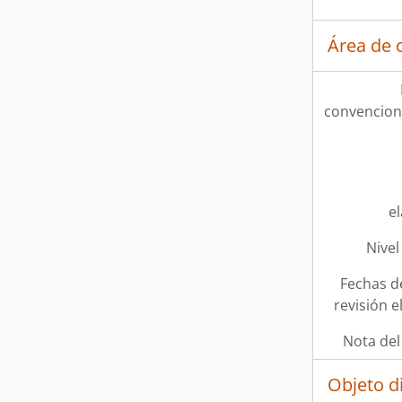
Área de c
convencion
e
Nivel
Fechas d
revisión e
Nota del
Objeto d