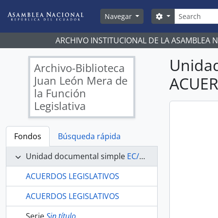
Skip to main content
Búsqueda
Search options
Navegar
ARCHIVO INSTITUCIONAL DE LA ASAMBLEA 
Unida
Archivo-Biblioteca
Juan León Mera de
ACUER
la Función
Legislativa
Fondos
Búsqueda rápida
Unidad documental simple
EC/AN/ABJLM/ACUERDOS/670/A - ACUERDOS LEGISLATIVOS
ACUERDOS LEGISLATIVOS
ACUERDOS LEGISLATIVOS
Serie
Sin título