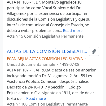
ACTA Nº 105.- 1. Dr. Montalvo agradece su
participación como Vocal Suplente del Dr.
Villagomez por la experiencia de participar en
discusiones de la Comisión Legislativa y que su
interés de comunicar al Consejo de Estado, se
debió a evitar problemas con
…
Read more
Acta N° 5 Comisión Legislativa Permanente
ACTAS DE LA COMISIÓN LEGISLATIVA PERMANENTE 1949
Añadi
ECAN ABJLM ACTAS COMISIÓN LEGISLATIVA
·
Unidad documental simple
·
1499-07-08
ACTA Nº 107.- 1. APROBAR: acta de sesión anterior
incluyendo moción Dr. Villagomez. 2. Art. 59 Ley
Asistencia Pública, Comisión, después análisis
Decreto de 24-10-1917 y Sección II Código
Enjuiciamiento Civil vigente en 1911, decide dejar
texto del
…
Read more
Acta N° 106 Comisión Legislativa Permanente