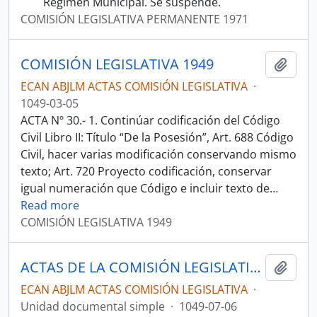
Régimen Municipal. Se suspende.
COMISIÓN LEGISLATIVA PERMANENTE 1971
COMISIÓN LEGISLATIVA 1949
Añadi
ECAN ABJLM ACTAS COMISIÓN LEGISLATIVA
·
1049-03-05
ACTA Nº 30.- 1. Continúar codificación del Código
Civil Libro II: Título “De la Posesión”, Art. 688 Código
Civil, hacer varias modificación conservando mismo
texto; Art. 720 Proyecto codificación, conservar
igual numeración que Código e incluir texto de
…
Read more
COMISIÓN LEGISLATIVA 1949
ACTAS DE LA COMISIÓN LEGISLATIVA PERMANENTE 1949
Añadi
ECAN ABJLM ACTAS COMISIÓN LEGISLATIVA
·
Unidad documental simple
·
1049-07-06