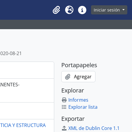
owse page
Iniciar sesión
Clipboard
Idioma
Enlaces rápidos
2020-08-21
Portapapeles
Agregar
ANENTES-
Explorar
Informes
Explorar lista
Exportar
TICIA Y ESTRUCTURA
XML de Dublin Core 1.1