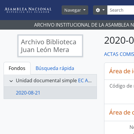
Skip to main content
Búsqueda
Search options
Navegar
ARCHIVO INSTITUCIONAL DE LA ASAMBLEA 
2020-0
Archivo Biblioteca
Juan León Mera
ACTAS COMIS
Fondos
Búsqueda rápida
Área de 
Unidad documental simple
EC AN ABJLM COMISIONES LEGISLATIVAS PERMANENTES - ACTAS COMISIÓN DE JUSTICIA Y ESTRUCTURA DEL ESTADO 2019-2021
Código de 
2020-08-21
Área de 
N