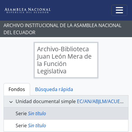
Skip to main content
Togg
ARCHIVO INSTITUCIONAL DE LA ASAMBLEA NACIONAL
DEL ECUADOR
Archivo-Biblioteca
Juan León Mera de
la Función
Legislativa
Fondos
Búsqueda rápida
Unidad documental simple
EC/AN/ABJLM/ACUERDOS/669/A - ACUERDOS LEGISLATIVOS
Serie
Sin título
Serie
Sin título