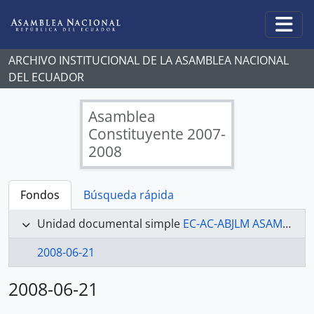
Skip to main content
Togg
ARCHIVO INSTITUCIONAL DE LA ASAMBLEA NACIONAL
DEL ECUADOR
Asamblea
Constituyente 2007-
2008
Fondos
Búsqueda rápida
Unidad documental simple
EC-AC-ABJLM ASAMBLEA CONSTITUYENTE 2007-2008 - ACTAS MESA 8 DE JUSTICIA Y LUCHA CONTRA LA CORRUPCIÓN
2008-06-21
2008-06-21