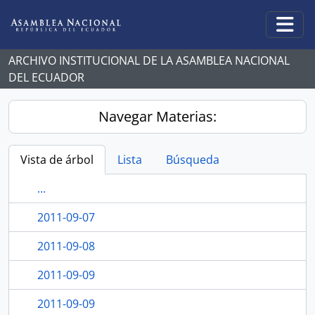
Skip to main content
Togg
ARCHIVO INSTITUCIONAL DE LA ASAMBLEA NACIONAL
DEL ECUADOR
Navegar Materias:
Vista de árbol
Lista
Búsqueda
...
2011-09-07
2011-09-08
2011-09-09
2011-09-09