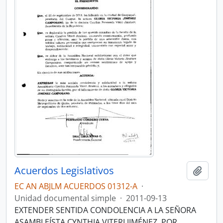
Acuerdos Legislativos
Añadi
EC AN ABJLM ACUERDOS 01312-A
·
Unidad documental simple
·
2011-09-13
EXTENDER SENTIDA CONDOLENCIA A LA SEÑORA
ASAMBLEÍSTA CYNTHIA VITERI JIMÉNEZ, POR