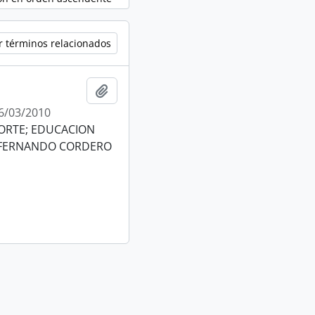
r términos relacionados
Añadir al portapapeles
6/03/2010
ORTE; EDUCACION
a: FERNANDO CORDERO