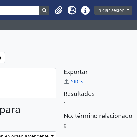
Search in browse page
Iniciar sesión
Clipboard
Idioma
Enlaces rápidos
)
Exportar
SKOS
Resultados
1
 para
No. término relacionado
0
ción en orden ascendente