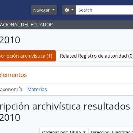
Búsqueda
Search options
Navegar
NACIONAL DEL ECUADOR
/2010
cripción archivística (1)
Related Registro de autoridad (0
elementos
axonomía
Materias
ripción archivística resultados
/2010
Ordenar por: Título
Dirección: Clasifica