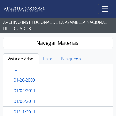
Skip to main content
Togg
ARCHIVO INSTITUCIONAL DE LA ASAMBLEA NACIONAL
DEL ECUADOR
Navegar Materias:
Vista de árbol
Lista
Búsqueda
...
01-26-2009
01/04/2011
01/06/2011
01/11/2011