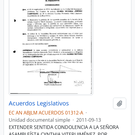
Acuerdos Legislativos
Añadi
EC AN ABJLM ACUERDOS 01312-A
·
Unidad documental simple
·
2011-09-13
EXTENDER SENTIDA CONDOLENCIA A LA SEÑORA
ASAMBLEÍSTA CYNTHIA VITERI JIMÉNEZ, POR