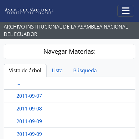
Skip to main content
Togg
ARCHIVO INSTITUCIONAL DE LA ASAMBLEA NACIONAL
DEL ECUADOR
Navegar Materias:
Vista de árbol
Lista
Búsqueda
...
2011-09-07
2011-09-08
2011-09-09
2011-09-09