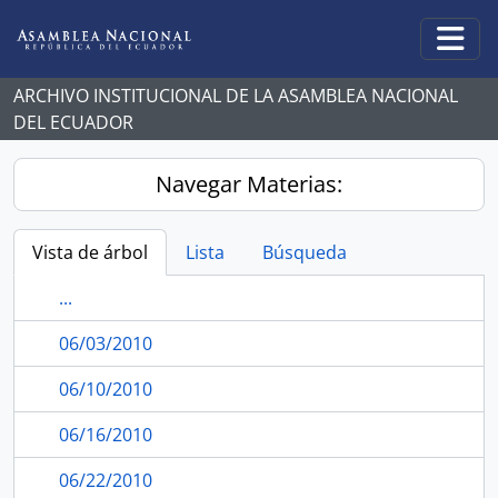
Skip to main content
Togg
ARCHIVO INSTITUCIONAL DE LA ASAMBLEA NACIONAL
DEL ECUADOR
Navegar Materias:
Vista de árbol
Lista
Búsqueda
...
06/03/2010
06/10/2010
06/16/2010
06/22/2010